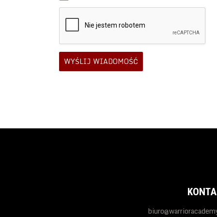
WYŚLIJ WIADOMOŚĆ
KONTA
biuro@warrioracademy