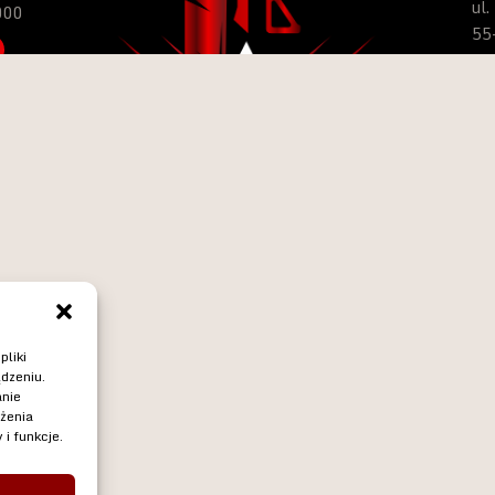
ul
000
55
Go
pon
wt
sob
nie
pliki
ądzeniu.
anie
ażenia
POLITYKA PRYWATNOŚCI
POLITYKA PLIKÓW COOKIES
i funkcje.