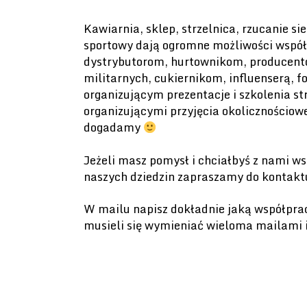
Kawiarnia, sklep, strzelnica, rzucanie si
sportowy dają ogromne możliwości wspó
dystrybutorom, hurtownikom, producento
militarnych, cukiernikom, influenserą, f
organizującym prezentacje i szkolenia st
organizującymi przyjęcia okolicznościow
dogadamy
Jeżeli masz pomysł i chciałbyś z nami w
naszych dziedzin zapraszamy do kontak
W mailu napisz dokładnie jaką współpra
musieli się wymieniać wieloma mailami i