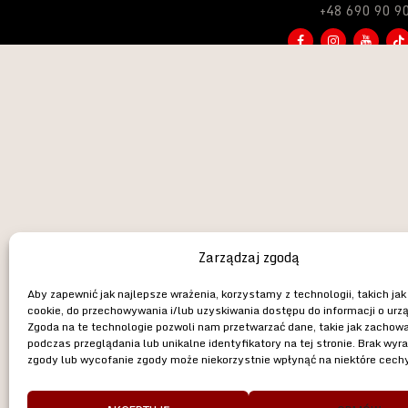
+48 690 90 9
Zarządzaj zgodą
Aby zapewnić jak najlepsze wrażenia, korzystamy z technologii, takich jak 
cookie, do przechowywania i/lub uzyskiwania dostępu do informacji o urz
Zgoda na te technologie pozwoli nam przetwarzać dane, takie jak zachow
podczas przeglądania lub unikalne identyfikatory na tej stronie. Brak wyr
KONTAKT
zgody lub wycofanie zgody może niekorzystnie wpłynąć na niektóre cechy 