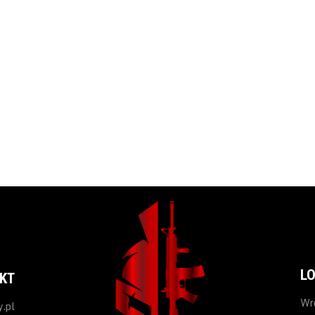
L
KT
Wr
.pl