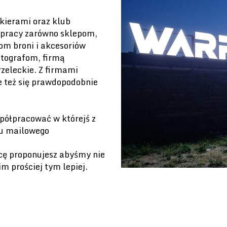
ekierami oraz klub
łpracy zarówno sklepom,
m broni i akcesoriów
otografom, firmą
rzeleckie. Z firmami
e też się prawdopodobnie
spółpracować w którejś z
tu mailowego
cę proponujesz abyśmy nie
m prościej tym lepiej.