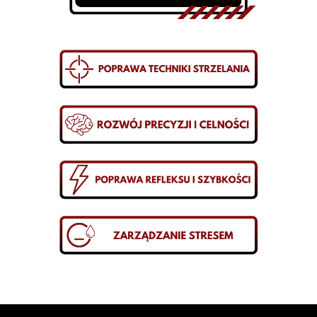
PAKIETY/SZKOLENIA
ZAREZERWUJ OŚ
KLUB