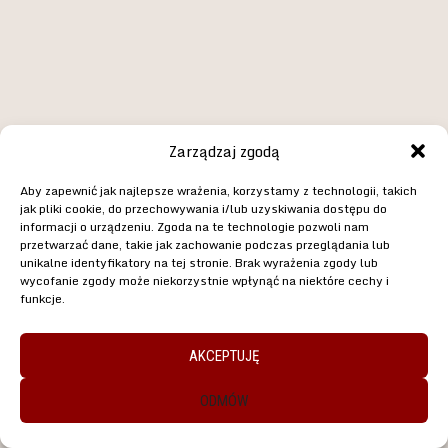
10m, 15m
Szybka i prawidłowa wymiana
magazynka w trakcie ostrzału
kilku wyznaczonych celów
Strzelanie tylko z silnej i tylko ze
słabej ręki
Ostrzelanie celów na specjalnie
Zarządzaj zgodą
przygotowanym torze – strzelanie
w ruchu przez okienka z
Aby zapewnić jak najlepsze wrażenia, korzystamy z technologii, takich
wymuszonych pozycji itp.
jak pliki cookie, do przechowywania i/lub uzyskiwania dostępu do
Omówienie, co trenować w domu i
informacji o urządzeniu. Zgoda na te technologie pozwoli nam
przetwarzać dane, takie jak zachowanie podczas przeglądania lub
co trenować samodzielnie na
unikalne identyfikatory na tej stronie. Brak wyrażenia zgody lub
strzelnicy aby utrwalić wiedzę i
wycofanie zgody może niekorzystnie wpłynąć na niektóre cechy i
dotychczas zdobyte umiejętności
funkcje.
KTO MOŻE WZIĄĆ UDZIAŁ?
AKCEPTUJĘ
Każda osoba posiadająca zezwolenie
na broń i umiejąca stojąc celnie
ODMÓW
trafiać w cel z odległości ok. 15m.