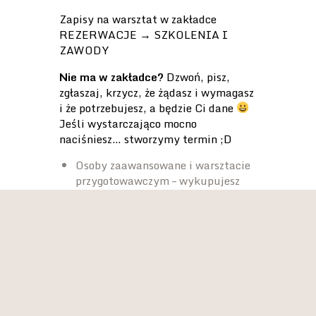
Zapisy na warsztat w zakładce
REZERWACJE → SZKOLENIA I
ZAWODY
Nie ma w zakładce?
Dzwoń, pisz,
zgłaszaj, krzycz, że żądasz i wymagasz
i że potrzebujesz, a będzie Ci dane
Jeśli wystarczająco mocno
naciśniesz… stworzymy termin ;D
Osoby zaawansowane i warsztacie
przygotowawczym – wykupujesz
miejsce na sekcji w zakładce
REZERWACJE → SZKOLENIA I
ZAWODY, gdzie płacisz za
rezerwację miejsca 50 zł.
Pozostałą kwotę płacisz na miejscu
w dniu treningu.