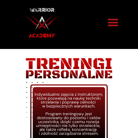
STRZELNICA
SIEKIERY
KAWIARNIA
IMPREZY
ARSENAŁ
BRONI
O NAS
BLOG