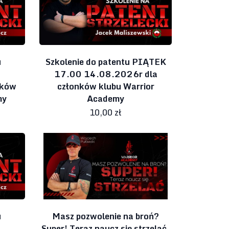
u
Szkolenie do patentu PIĄTEK
17.00 14.08.2026r dla
nków
członków klubu Warrior
my
Academy
10,00 zł
u
Masz pozwolenie na broń?
Super! Teraz naucz się strzelać.