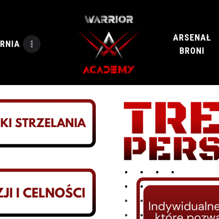
STRZELNICA
ARSENAŁ
RNIA
BRONI
SIEKIERY
KAWIARNIA
IMPREZY
TY/SZKOLENIA
ZAREZERWUJ OŚ
ARSENAŁ
BRONI
O NAS
BLOG