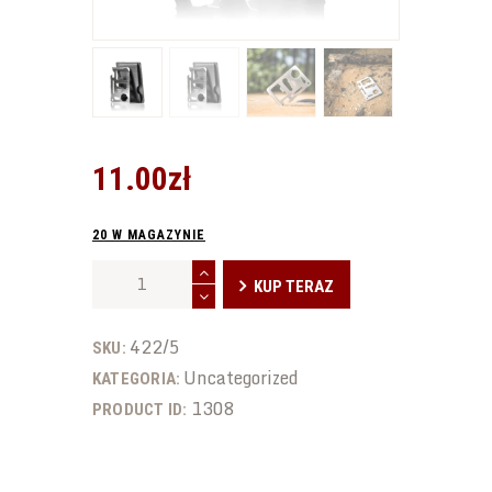
PAKIETY/SZKOLENIA
ZAREZERWUJ OŚ
KLUB
11
.
00
zł
20 W MAGAZYNIE
ilość
KUP TERAZ
Karta
Przeżycia
422/5
Przetrwania
SKU:
Ratunkowa
Uncategorized
KATEGORIA:
Survival
1308
PRODUCT ID:
11w1