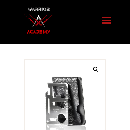
STRZELNICA
SIEKIERY
KAWIARNIA
IMPREZY
ARSENAŁ
BRONI
O NAS
BLOG