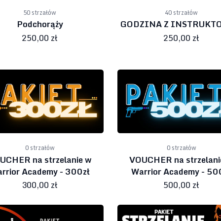
50 strzałów
40 strzałów
Podchorąży
GODZINA Z INSTRUKT
250,00 zł
250,00 zł
0 strzałów
0 strzałów
UCHER na strzelanie w
VOUCHER na strzelani
rrior Academy - 300zł
Warrior Academy - 50
300,00 zł
500,00 zł