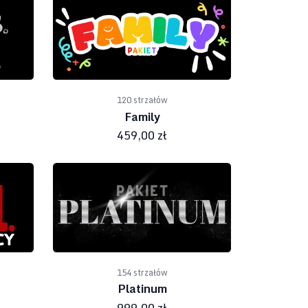
120 strzałów
Family
459,00 zł
154 strzałów
Platinum
999,00 zł