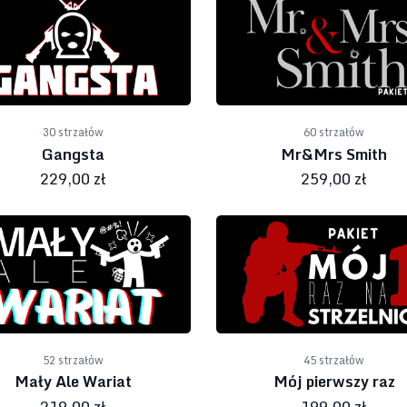
30 strzałów
60 strzałów
Gangsta
Mr&Mrs Smith
229,00 zł
259,00 zł
52 strzałów
45 strzałów
Mały Ale Wariat
Mój pierwszy raz
219,00 zł
199,00 zł