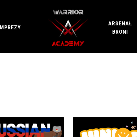
STRZELNICA
SIEKIERY
ARSENAŁ
IMPREZY
BRONI
KAWIARNIA
IMPREZY
ARSENAŁ
TY/SZKOLENIA
ZAREZERWUJ OŚ
BRONI
O NAS
BLOG