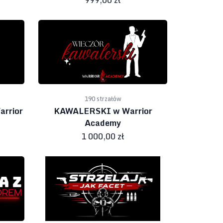
190 strzałów
rrior
KAWALERSKI w Warrior
Academy
1 000,00 zł