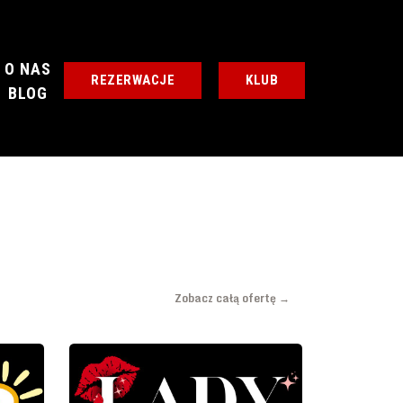
O NAS
REZERWACJE
KLUB
BLOG
KLUB
Zobacz całą ofertę →