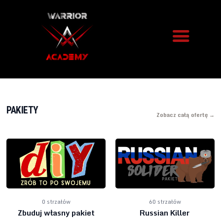
STRZELNICA
SIEKIERY
PAKIETY
Zobacz całą ofertę →
KAWIARNIA
IMPREZY
ARSENAŁ
BRONI
O NAS
BLOG
0 strzałów
60 strzałów
Zbuduj własny pakiet
Russian Killer